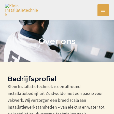
Ga
Main
naar
Men
de
inhoud
Over ons
Bedrijfsprofiel
Klein Installatietechniek is een allround
installatiebedrijf uit Zuidwolde met een passie voor
vakwerk. Wij verzorgen een breed scala aan
installatiewerkzaamheden – van elektra en water tot